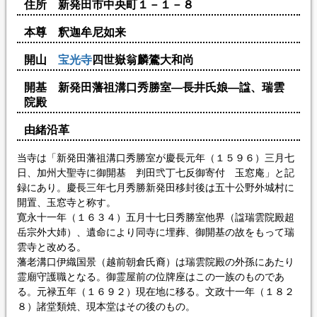
住所 新発田市中央町１－１－８
本尊 釈迦牟尼如来
開山
宝光寺
四世嶽翁麟鷟大和尚
開基 新発田藩祖溝口秀勝室―長井氏娘―諡、瑞雲
院殿
由緒沿革
当寺は「新発田藩祖溝口秀勝室が慶長元年（１５９６）三月七
日、加州大聖寺に御開基 判田弐丁七反御寄付 玉窓庵」と記
録にあり。慶長三年七月秀勝新発田移封後は五十公野外城村に
開置、玉窓寺と称す。
寛永十一年（１６３４）五月十七日秀勝室他界（諡瑞雲院殿超
岳宗外大姉）、遺命により同寺に埋葬、御開基の故をもって
瑞
雲寺
と改める。
藩老溝口伊織国景（越前朝倉氏裔）は瑞雲院殿の外孫にあたり
霊廟守護職となる。御霊屋前の位牌座はこの一族のものであ
る。元禄五年（１６９２）現在地に移る。文政十一年（１８２
８）諸堂類焼、現本堂はその後のもの。