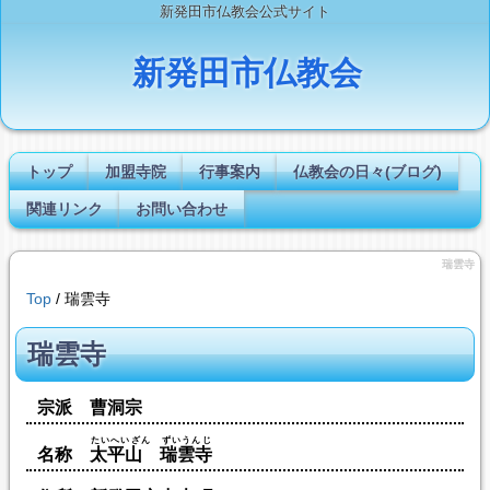
新発田市仏教会公式サイト
新発田市仏教会
トップ
加盟寺院
行事案内
仏教会の日々(ブログ)
関連リンク
お問い合わせ
瑞雲寺
Top
/ 瑞雲寺
瑞雲寺
宗派 曹洞宗
たいへいざん ずいうんじ
名称
太平山 瑞雲寺