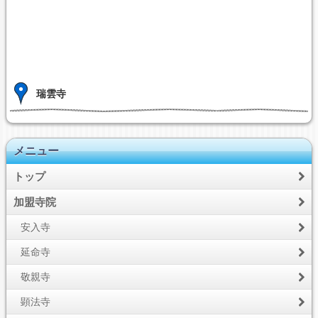
瑞雲寺
メニュー
トップ
加盟寺院
安入寺
延命寺
敬親寺
顕法寺