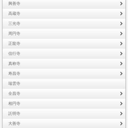
興善寺
高蔵寺
三光寺
周円寺
正龍寺
信行寺
真称寺
寿昌寺
瑞雲寺
全昌寺
相円寺
託明寺
大善寺