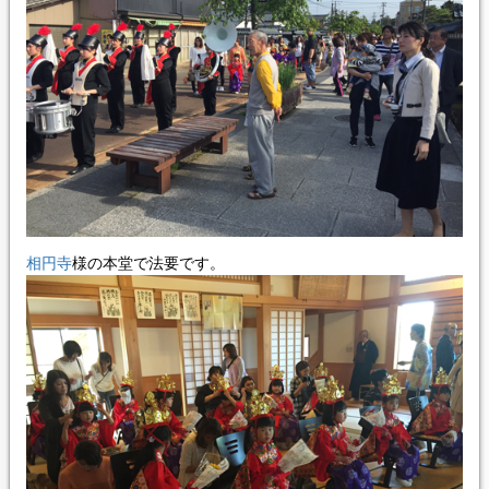
相円寺
様の本堂で法要です。