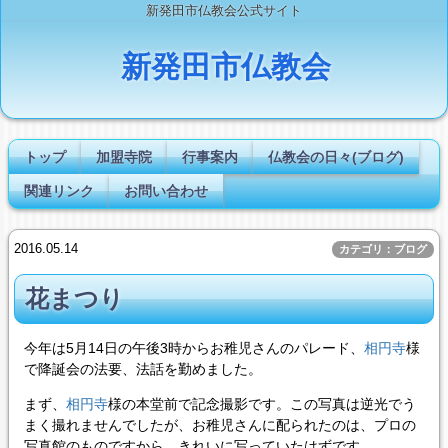
新発田市仏教会公式サイト
新発田市仏教会
トップ
加盟寺院
行事案内
仏教会の日々(ブログ)
関連リンク
お問い合わせ
2016.05.14
カテゴリ：ブログ
花まつり
今年は5月14日の午後3時からお稚児さんのパレード、
相円寺
様
で降誕会の法要、法話を勤めました。
まず、
相円寺
様の本堂前で記念撮影です。この写真は逆光でう
まく撮れませんでしたが、お稚児さんに配られたのは、プロの
写真館のものですから、きれいに写っていたはずです。